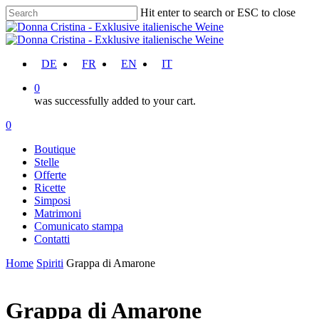
Skip
Hit enter to search or ESC to close
to
Close
main
Search
content
account
DE
FR
EN
IT
0
was successfully added to your cart.
Menu
account
0
Menu
Boutique
Stelle
Offerte
Ricette
Simposi
Matrimoni
Comunicato stampa
Contatti
Home
Spiriti
Grappa di Amarone
Grappa di Amarone