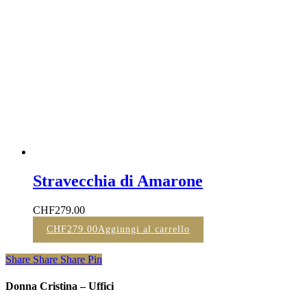
Stravecchia di Amarone
CHF
279.00
CHF
279.00
Aggiungi al carrello
Share
Share
Share
Pin
Donna Cristina – Uffici