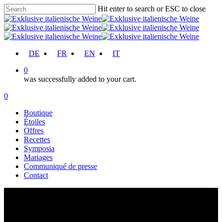
Skip
Hit enter to search or ESC to close
to
Close
main
Search
content
account
DE
FR
EN
IT
0
was successfully added to your cart.
Menu
account
0
Menu
Boutique
Étoiles
Offres
Recettes
Symposia
Mariages
Communiqué de presse
Contact