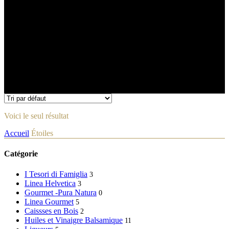
Voici le seul résultat
Accueil
Étoiles
Catégorie
I Tesori di Famiglia
3
Linea Helvetica
3
Gourmet -Pura Natura
0
Linea Gourmet
5
Caissses en Bois
2
Huiles et Vinaigre Balsamique
11