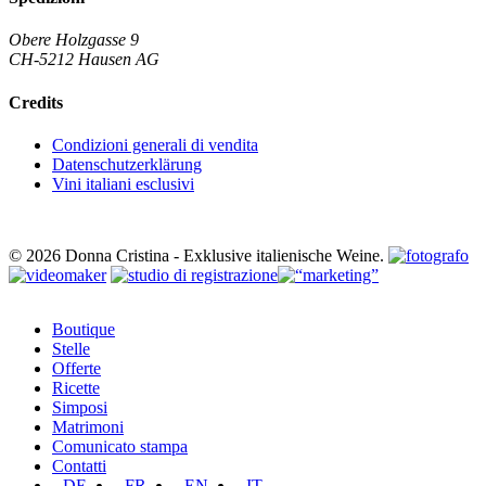
Obere Holzgasse 9
CH-5212 Hausen AG
Credits
Condizioni generali di vendita
Datenschutzerklärung
Vini italiani esclusivi
© 2026 Donna Cristina - Exklusive italienische Weine.
Close
Boutique
Menu
Stelle
Offerte
Ricette
Simposi
Matrimoni
Comunicato stampa
Contatti
DE
FR
EN
IT