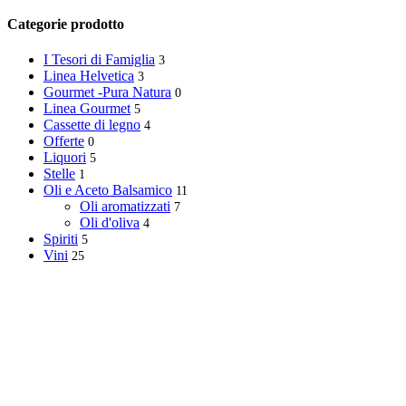
Categorie prodotto
I Tesori di Famiglia
3
Linea Helvetica
3
Gourmet -Pura Natura
0
Linea Gourmet
5
Cassette di legno
4
Offerte
0
Liquori
5
Stelle
1
Oli e Aceto Balsamico
11
Oli aromatizzati
7
Oli d'oliva
4
Spiriti
5
Vini
25