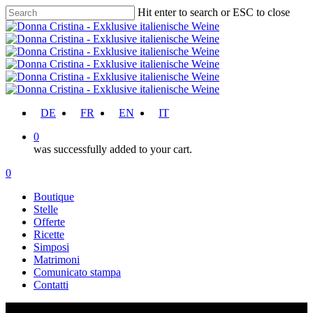
Skip
Hit enter to search or ESC to close
to
Close
main
Search
content
account
DE
FR
EN
IT
0
was successfully added to your cart.
Menu
account
0
Menu
Boutique
Stelle
Offerte
Ricette
Simposi
Matrimoni
Comunicato stampa
Contatti