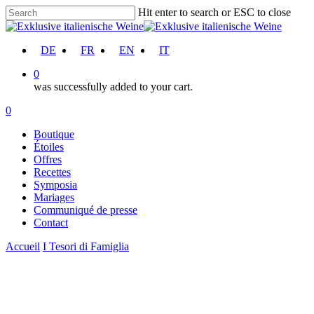
Skip
Hit enter to search or ESC to close
to
Close
main
Search
content
account
DE
FR
EN
IT
0
was successfully added to your cart.
Menu
account
0
Menu
Boutique
Étoiles
Offres
Recettes
Symposia
Mariages
Communiqué de presse
Contact
Accueil
I Tesori di Famiglia