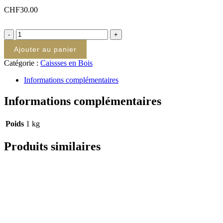
CHF
30.00
quantité
de
Ajouter au panier
Caisse
en
Catégorie :
Caissses en Bois
Bois
pour
Informations complémentaires
3
Bouteilles
Informations complémentaires
Poids
1 kg
Produits similaires