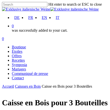
Skip
Hit enter to search or ESC to close
to
Close
main
Search
content
account
DE
FR
EN
IT
0
was successfully added to your cart.
Menu
account
0
Menu
Boutique
Étoiles
Offres
Recettes
Symposia
Mariages
Communiqué de presse
Contact
Accueil
Caissses en Bois
Caisse en Bois pour 3 Bouteilles
Caisse en Bois pour 3 Bouteilles