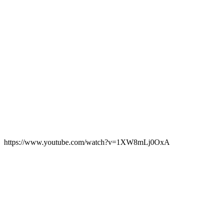
https://www.youtube.com/watch?v=1XW8mLj0OxA
Schlossberg Thun
für die Erfüllung