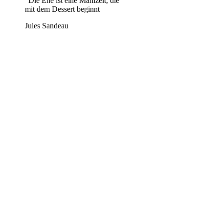
”
Die Ehe ist eine Mahlzeit, die
mit dem Dessert beginnt
Jules Sandeau