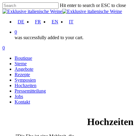
Skip
Hit enter to search or ESC to close
to
Close
main
Search
content
account
DE
FR
EN
IT
0
was successfully added to your cart.
Menu
account
0
Menu
Boutique
Sterne
Angebote
Rezepte
Symposien
Hochzeiten
Pressemitteilung
Jobs
Kontakt
Hochzeiten