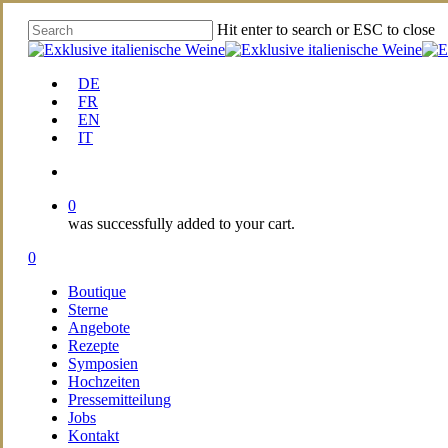
Skip
Hit enter to search or ESC to close
to
Close
main
Search
content
DE
FR
EN
IT
account
0
was successfully added to your cart.
Menu
account
0
Menu
Boutique
Sterne
Angebote
Rezepte
Symposien
Hochzeiten
Pressemitteilung
Jobs
Kontakt