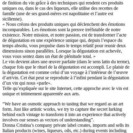
de finition du vin grâce à des techniques qui rendent ces produits
uniques ou, dans le cas des liqueurs, elle utilise des recettes de
famille (une de ses grand-mères est napolitaine et l’autre est
sicilienne).
« Nous créons des produits uniques qui déclenchent des émotions
incomparables. Les émotions sont la preuve irréfutable de notre
existence. Notre mission, et notre passion, est de transformer l’acte
de dégustation en une expérience unique qui, depuis l’espace du
temps absolu, vous propulse dans le temps relatif pour reunir deux
dimensions sinon parallèles. Lorsque la dégustation est achevée,
vous vous sentez dans un état de plénitude total. »
Le vin devient alors une œuvre parfaite (dans le sens latin du terme),
chaque fois que le rituel de la dégustation est accompli. Le plaisir de
la dégustation est comme celui d’un voyage à l’intérieur de l’œuvre
d’art/vin. Cet état peut se reproduite à l’infini pendant la dégustation
d’un vin qui nous «parle».
Telle qu’expliquée sur le site Internet, cette approche avec le vin est
unique et intimement apparentée aux arts.
“We have an osmotic approach to tasting that we regard as an art
form. Just like artistic works, we try to capture the secret lurking
behind each vintage to transform it into an experience that actively
involves our senses as vectors of understanding”.
Donna Cristina’s company private label creates, imports and sells its
Italian products (wines, liqueurs, oils, etc.) during events including