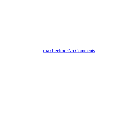
LE VIN, UNE ŒUVRE
D’ART… • WINE, A
MASTERPIECE…
By
maxberliner
No Comments