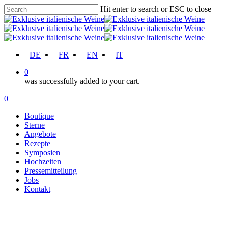
Skip
Hit enter to search or ESC to close
to
Close
main
Search
content
account
DE
FR
EN
IT
0
was successfully added to your cart.
Menu
account
0
Menu
Boutique
Sterne
Angebote
Rezepte
Symposien
Hochzeiten
Pressemitteilung
Jobs
Kontakt