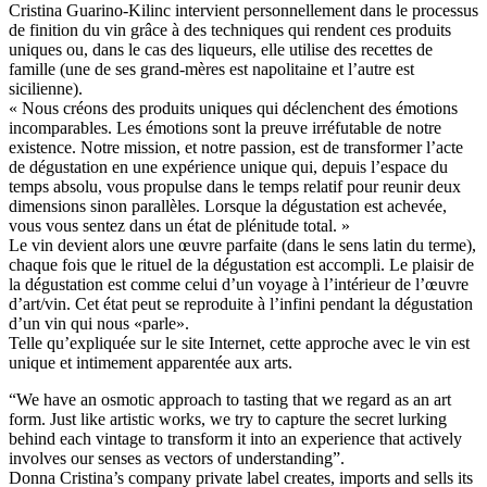
Cristina Guarino-Kilinc intervient personnellement dans le processus
de finition du vin grâce à des techniques qui rendent ces produits
uniques ou, dans le cas des liqueurs, elle utilise des recettes de
famille (une de ses grand-mères est napolitaine et l’autre est
sicilienne).
« Nous créons des produits uniques qui déclenchent des émotions
incomparables. Les émotions sont la preuve irréfutable de notre
existence. Notre mission, et notre passion, est de transformer l’acte
de dégustation en une expérience unique qui, depuis l’espace du
temps absolu, vous propulse dans le temps relatif pour reunir deux
dimensions sinon parallèles. Lorsque la dégustation est achevée,
vous vous sentez dans un état de plénitude total. »
Le vin devient alors une œuvre parfaite (dans le sens latin du terme),
chaque fois que le rituel de la dégustation est accompli. Le plaisir de
la dégustation est comme celui d’un voyage à l’intérieur de l’œuvre
d’art/vin. Cet état peut se reproduite à l’infini pendant la dégustation
d’un vin qui nous «parle».
Telle qu’expliquée sur le site Internet, cette approche avec le vin est
unique et intimement apparentée aux arts.
“We have an osmotic approach to tasting that we regard as an art
form. Just like artistic works, we try to capture the secret lurking
behind each vintage to transform it into an experience that actively
involves our senses as vectors of understanding”.
Donna Cristina’s company private label creates, imports and sells its