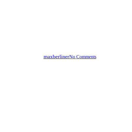
Pressemitteilung
LE VIN, UNE ŒUVRE
D’ART… • WINE, A
MASTERPIECE…
By
maxberliner
No Comments