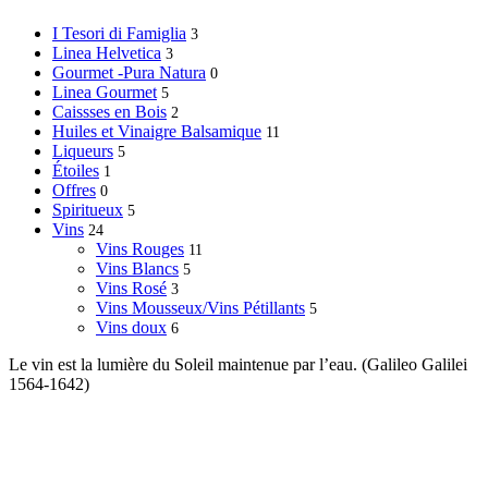
I Tesori di Famiglia
3
Linea Helvetica
3
Gourmet -Pura Natura
0
Linea Gourmet
5
Caissses en Bois
2
Huiles et Vinaigre Balsamique
11
Liqueurs
5
Étoiles
1
Offres
0
Spiritueux
5
Vins
24
Vins Rouges
11
Vins Blancs
5
Vins Rosé
3
Vins Mousseux/Vins Pétillants
5
Vins doux
6
Le vin est la lumière du Soleil maintenue par l’eau. (Galileo Galilei
1564-1642)