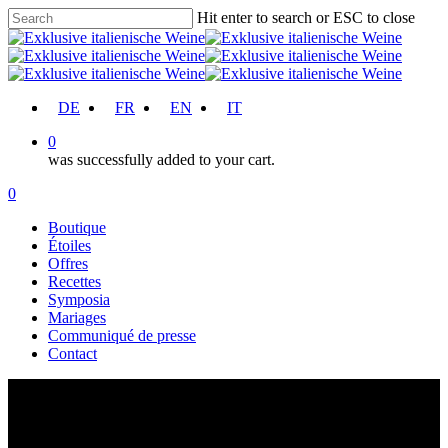
Skip
Hit enter to search or ESC to close
to
Close
main
Search
content
account
DE
FR
EN
IT
0
was successfully added to your cart.
Menu
account
0
Menu
Boutique
Étoiles
Offres
Recettes
Symposia
Mariages
Communiqué de presse
Contact