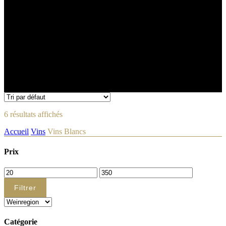
6 résultats affichés
Accueil
Vins
Vins Blancs
Prix
Prix
Prix
min
max
Filtrer
Catégorie