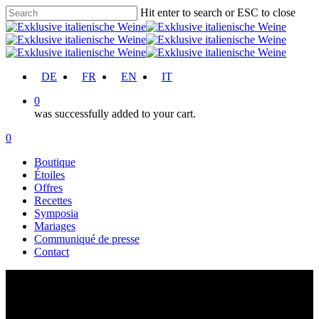
Skip
Hit enter to search or ESC to close
to
Close
main
Search
content
account
DE
FR
EN
IT
0
was successfully added to your cart.
Menu
account
0
Menu
Boutique
Étoiles
Offres
Recettes
Symposia
Mariages
Communiqué de presse
Contact