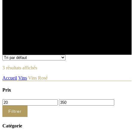
3 résultats affichés
Accueil
Vins
Vins Rosé
Prix
Prix
Prix
min
max
Filtrer
Catégorie