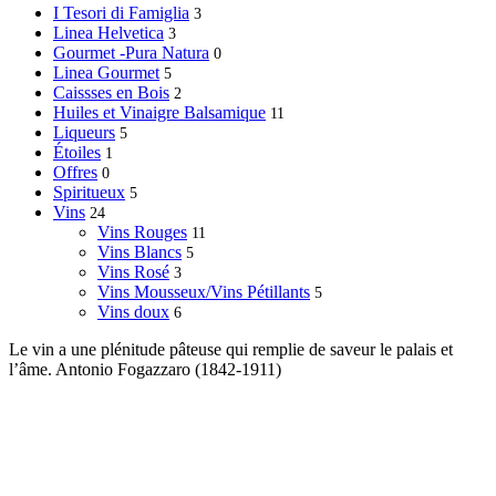
I Tesori di Famiglia
3
Linea Helvetica
3
Gourmet -Pura Natura
0
Linea Gourmet
5
Caissses en Bois
2
Huiles et Vinaigre Balsamique
11
Liqueurs
5
Étoiles
1
Offres
0
Spiritueux
5
Vins
24
Vins Rouges
11
Vins Blancs
5
Vins Rosé
3
Vins Mousseux/Vins Pétillants
5
Vins doux
6
Le vin a une plénitude pâteuse qui remplie de saveur le palais et
l’âme. Antonio Fogazzaro (1842-1911)