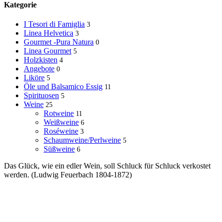
Kategorie
I Tesori di Famiglia
3
Linea Helvetica
3
Gourmet -Pura Natura
0
Linea Gourmet
5
Holzkisten
4
Angebote
0
Liköre
5
Öle und Balsamico Essig
11
Spirituosen
5
Weine
25
Rotweine
11
Weißweine
6
Roséweine
3
Schaumweine/Perlweine
5
Süßweine
6
Das Glück, wie ein edler Wein, soll Schluck für Schluck verkostet
werden. (Ludwig Feuerbach 1804-1872)