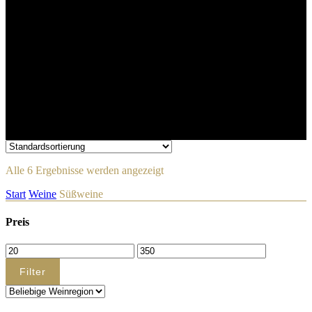
Alle 6 Ergebnisse werden angezeigt
Start
Weine
Süßweine
Preis
Min.
Max.
Preis
Preis
Filter