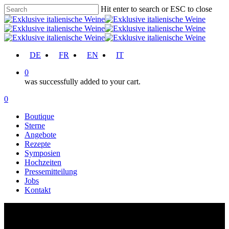
Skip
Hit enter to search or ESC to close
to
Close
main
Search
content
account
DE
FR
EN
IT
0
was successfully added to your cart.
Menu
account
0
Menu
Boutique
Sterne
Angebote
Rezepte
Symposien
Hochzeiten
Pressemitteilung
Jobs
Kontakt