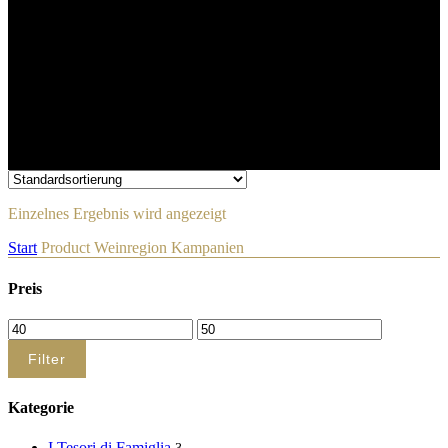
Einzelnes Ergebnis wird angezeigt
Start
Product Weinregion
Kampanien
Preis
Min.
Max.
Preis
Preis
Filter
Kategorie
I Tesori di Famiglia