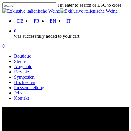
Skip
Hit enter to search or ESC to close
to
Close
main
Search
content
account
DE
FR
EN
IT
0
was successfully added to your cart.
Menu
account
0
Menu
Boutique
Sterne
Angebote
Rezepte
Symposien
Hochzeiten
Pressemitteilung
Jobs
Kontakt
Kampanien