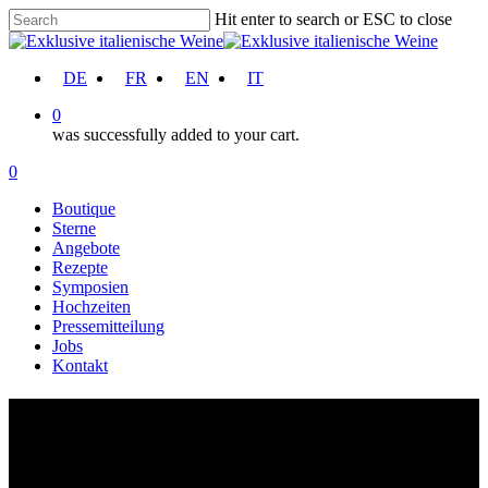
Skip
Hit enter to search or ESC to close
to
Close
main
Search
content
account
DE
FR
EN
IT
0
was successfully added to your cart.
Menu
account
0
Menu
Boutique
Sterne
Angebote
Rezepte
Symposien
Hochzeiten
Pressemitteilung
Jobs
Kontakt
Toskana