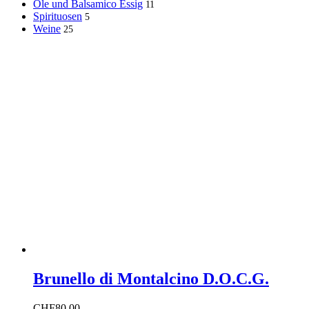
Öle und Balsamico Essig
11
Spirituosen
5
Weine
25
Brunello di Montalcino D.O.C.G.
CHF
80.00