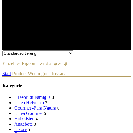
Einzelnes Ergebnis wird angezeigt
Start
Product Weinregion
Toskana
Kategorie
I Tesori di Famiglia
3
Linea Helvetica
3
Gourmet -Pura Natura
0
Linea Gourmet
5
Holzkisten
4
Angebote
0
Liköre
5