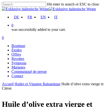
Skip
Hit enter to search or ESC to close
to
Close
main
Search
content
account
DE
FR
EN
IT
0
was successfully added to your cart.
Menu
account
0
Menu
Boutique
Étoiles
Offres
Recettes
Symposia
Mariages
Communiqué de presse
Contact
Accueil
Huiles et Vinaigre Balsamique
Huile d’olive extra vierge et
Citron
Huile d’olive extra vierge et