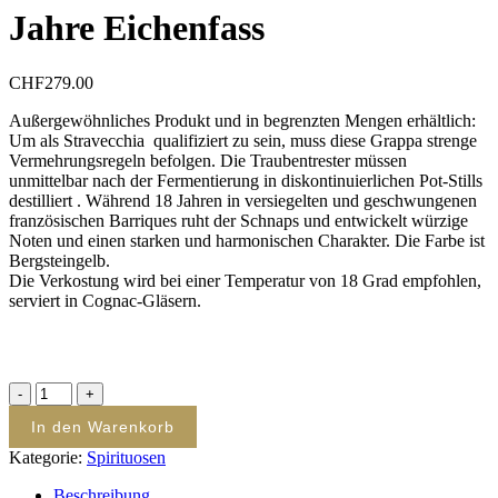
Jahre Eichenfass
CHF
279.00
Außergewöhnliches Produkt und in begrenzten Mengen erhältlich:
Um als Stravecchia qualifiziert zu sein, muss diese Grappa strenge
Vermehrungsregeln befolgen. Die Traubentrester müssen
unmittelbar nach der Fermentierung in diskontinuierlichen Pot-Stills
destilliert . Während 18 Jahren in versiegelten und geschwungenen
französischen Barriques ruht der Schnaps und entwickelt würzige
Noten und einen starken und harmonischen Charakter. Die Farbe ist
Bergsteingelb.
Die Verkostung wird bei einer Temperatur von 18 Grad empfohlen,
serviert in Cognac-Gläsern.
Stravecchia
di
In den Warenkorb
Amarone
-
Kategorie:
Spirituosen
18
Jahre
Beschreibung