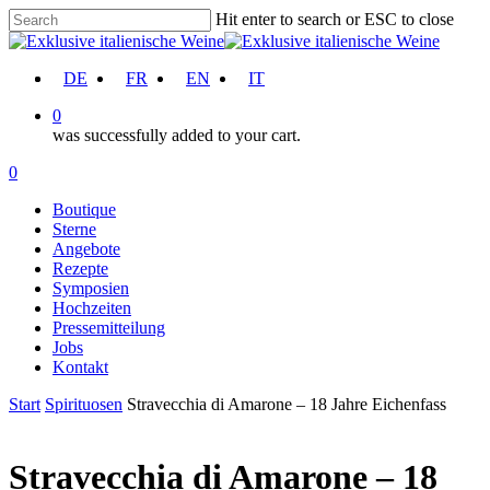
Skip
Hit enter to search or ESC to close
to
Close
main
Search
content
account
DE
FR
EN
IT
0
was successfully added to your cart.
Menu
account
0
Menu
Boutique
Sterne
Angebote
Rezepte
Symposien
Hochzeiten
Pressemitteilung
Jobs
Kontakt
Start
Spirituosen
Stravecchia di Amarone – 18 Jahre Eichenfass
Stravecchia di Amarone – 18